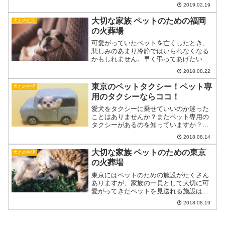
激しい動きをうまく撮るのは簡単ではあ
2019.02.19
りません。おすすめのカメラは「一眼レ
フ」です。今回は、フライングドッグ写
大切な家族 ペットのための福岡
犬との生活
真の撮影に適した一眼レフ...
の火葬場
可愛がっていたペットを亡くしたとき、
悲しみのあまり冷静ではいられなくなる
かもしれません。早く弔ってあげたいけ
れど、どうしたらいいのかわからないと
2018.08.22
いうこともあるでしょう。いざというと
きに大切な家族を安心して任せるため
東京のペットタクシー！ペット専
犬との生活
に、福岡にはどんな火葬場が...
用のタクシーならココ！
愛犬をタクシーに乗せていいのか迷った
ことはありませんか？またペット専用の
タクシーがあるのを知っていますか？こ
の記事では愛犬とのお出かけや引っ越
2018.08.14
し、緊急時の交通手段として、知ってお
くと便利な東京近郊のペットタクシーに
大切な家族 ペットのための東京
犬との生活
ついて紹介していきます。ペ...
の火葬場
東京にはペットのための施設がたくさん
ありますが、家族の一員として大切に可
愛がってきたペットを見送れる施設はど
んなところがあるのでしょうか。ペット
2018.08.19
への感謝を込めて、心に残るお別れが出
来るような東京の火葬場を8つご紹介しま
す。ペットのための東京...