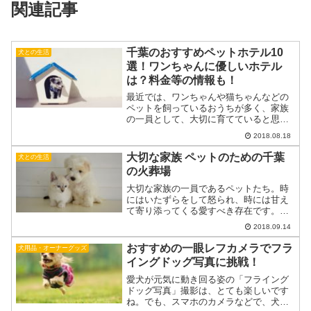
関連記事
千葉のおすすめペットホテル10
犬との生活
選！ワンちゃんに優しいホテル
は？料金等の情報も！
最近では、ワンちゃんや猫ちゃんなどの
ペットを飼っているおうちが多く、家族
の一員として、大切に育てていると思い
ます。しかし、お仕事や旅行などで預け
2018.08.18
なければならない時がありますよね？そ
んな時に、どこのペットホテルに預けれ
大切な家族 ペットのための千葉
犬との生活
ばいいのか、たくさんあっ...
の火葬場
大切な家族の一員であるペットたち。時
にはいたずらをして怒られ、時には甘え
て寄り添ってくる愛すべき存在です。そ
んなペットとの別れを迎えたときには、
2018.09.14
できる限り手厚く葬ってあげたいと思う
ものです。いざというときに頼りになる
おすすめの一眼レフカメラでフラ
犬用品・オーナーグッズ
千葉の火葬場をご紹介しま...
イングドッグ写真に挑戦！
愛犬が元気に動き回る姿の「フライング
ドッグ写真」撮影は、とても楽しいです
ね。でも、スマホのカメラなどで、犬の