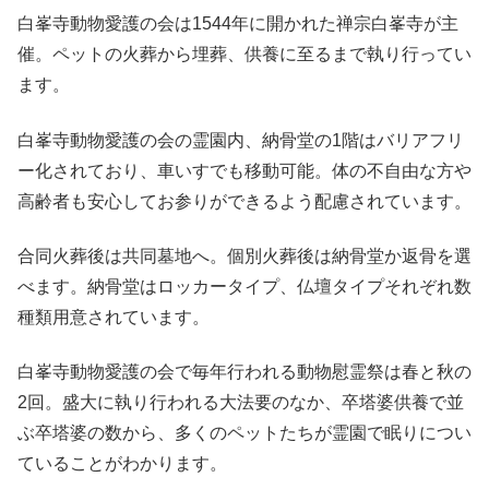
白峯寺動物愛護の会は1544年に開かれた禅宗白峯寺が主
催。ペットの火葬から埋葬、供養に至るまで執り行ってい
ます。
白峯寺動物愛護の会の霊園内、納骨堂の1階はバリアフリ
ー化されており、車いすでも移動可能。体の不自由な方や
高齢者も安心してお参りができるよう配慮されています。
合同火葬後は共同墓地へ。個別火葬後は納骨堂か返骨を選
べます。納骨堂はロッカータイプ、仏壇タイプそれぞれ数
種類用意されています。
白峯寺動物愛護の会で毎年行われる動物慰霊祭は春と秋の
2回。盛大に執り行われる大法要のなか、卒塔婆供養で並
ぶ卒塔婆の数から、多くのペットたちが霊園で眠りについ
ていることがわかります。