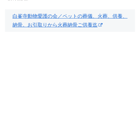
白峯寺動物愛護の会／ペットの葬儀、火葬、供養、
納骨。お引取りから火葬納骨ご供養迄