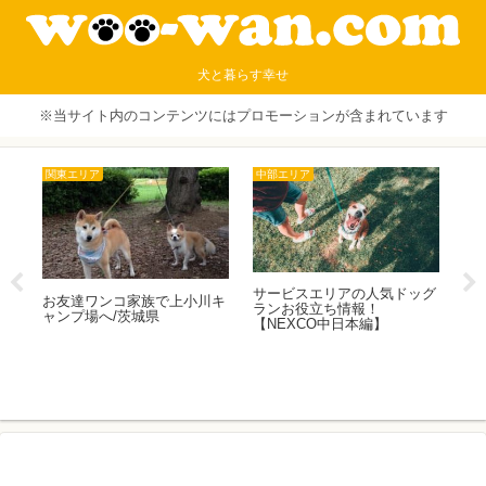
犬と暮らす幸せ
※当サイト内のコンテンツにはプロモーションが含まれています
中部エリア
中部エリア
サービスエリアの人気ドッグ
山梨で愛犬連れサクラ
コ家族で上小川キ
ランお役立ち情報！
り体験！ペットも入れ
茨城県
【NEXCO中日本編】
ランボ農園！