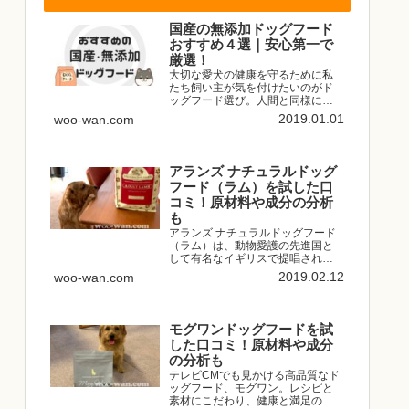
国産の無添加ドッグフード
おすすめ４選｜安心第一で
厳選！
大切な愛犬の健康を守るために私
たち飼い主が気を付けたいのがド
ッグフード選び。人間と同様に愛
犬の体は食べたものからできてい
2019.01.01
woo-wan.com
ます。品質の良くないドッグフー
ドや添加物たっぷりのドッグフー
ドは食べさせたくないですよね。
愛犬のために安全な国産の無添加...
アランズ ナチュラルドッグ
フード（ラム）を試した口
コミ！原材料や成分の分析
も
アランズ ナチュラルドッグフード
（ラム）は、動物愛護の先進国と
して有名なイギリスで提唱されて
いるナチュラルフィーディング
2019.02.12
woo-wan.com
（自然給餌）という考え方に基づ
いて作られたドッグフード。ナチ
ュラルフィーディング（自然給
餌）とは簡単にいうと、すべての
モグワンドッグフードを試
犬...
した口コミ！原材料や成分
の分析も
テレビCMでも見かける高品質なド
ッグフード、モグワン。レシピと
素材にこだわり、健康と満足の食