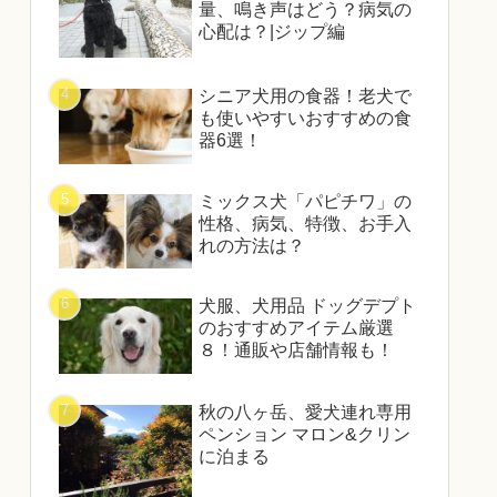
量、鳴き声はどう？病気の
心配は？|ジップ編
シニア犬用の食器！老犬で
も使いやすいおすすめの食
器6選！
ミックス犬「パピチワ」の
性格、病気、特徴、お手入
れの方法は？
犬服、犬用品 ドッグデプト
のおすすめアイテム厳選
８！通販や店舗情報も！
秋の八ヶ岳、愛犬連れ専用
ペンション マロン&クリン
に泊まる