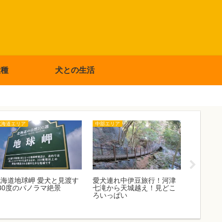
犬種
犬との生活
北海道エリア
中部エリア
関東エリア
北海道地球岬 愛犬と見渡す
愛犬連れ中伊豆旅行！河津
都会のお
80度のパノラマ絶景
七滝から天城越え！見どこ
代々木ビ
ろいっぱい
ィへ