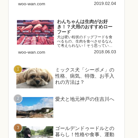
いつきを目指して作られたという
2019.02.04
woo-wan.com
注目のドッグフードです。今回は
実際にワンちゃんに「モグワン」
を食べてもらったときの様子を含
めてどんなドッグフードなのか...
わんちゃんは生肉がお好
き！？犬用のおすすめロー
フード
犬は硬い粒状のドッグフードを食
べるもの、生肉を食べさせるなん
て考えられない！そう思っている
方は多いです。しかし、そもそも
2018.06.03
woo-wan.com
犬は肉食、かつ雑食性の動物で、
加工されたドッグフードを食べる
生き物ではありません。粒状のド
ッグフードは、穀物や肉、野菜、...
ミックス犬「シーポメ」の
性格、病気、特徴、お手入
れの方法は？
愛犬と地元神戸の住吉川へ
ゴールデンドゥードルとの
暮らし！性格や食事、運動