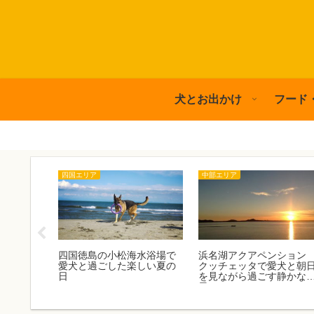
犬とお出かけ
フード
四国エリア
中部エリア
キー」の
四国徳島の小松海水浴場で
浜名湖アクアペンショ
、お手入
愛犬と過ごした楽しい夏の
クッチェッタで愛犬と朝
日
を見ながら過ごす静かな
日