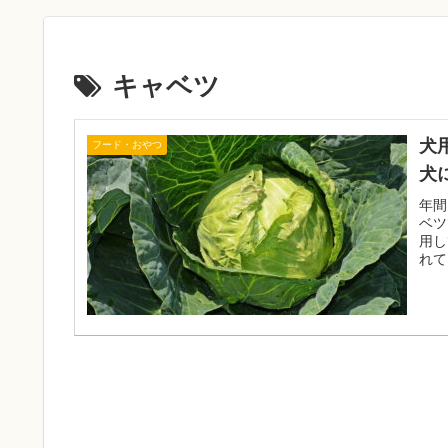
キャベツ
犬
フード・おやつ
犬
年間
ベツ
用し
れて