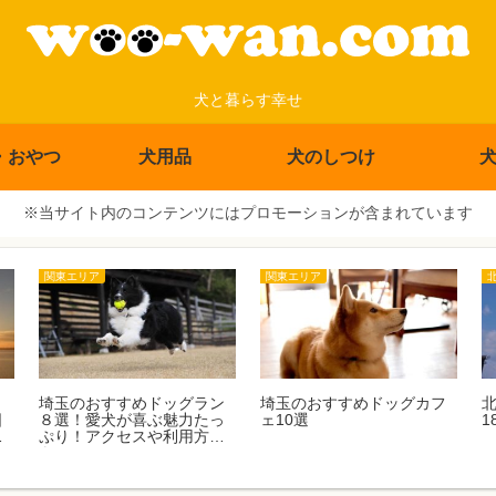
犬と暮らす幸せ
・おやつ
犬用品
犬のしつけ
※当サイト内のコンテンツにはプロモーションが含まれています
関東エリア
関東エリア
ン
埼玉のおすすめドッグラン
埼玉のおすすめドッグカフ
日
８選！愛犬が喜ぶ魅力たっ
ェ10選
1
休
ぷり！アクセスや利用方法
も！