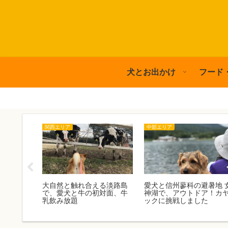
犬とお出かけ
フード
関西エリア
中部エリア
葉旅行！
大自然と触れ合える淡路島
愛犬と信州蓼科の避暑地 
レットパー
で、愛犬と牛の初対面、牛
神湖で、アウトドア！カ
乳飲み放題
ックに挑戦しました