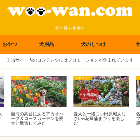
犬と暮らす幸せ
・おやつ
犬用品
犬のしつけ
※当サイト内のコンテンツにはプロモーションが含まれています
中部エリア
関東エリア
女
熱海の高台にあるアカオハ
愛犬と一緒に小田原城あじ
ヤ
ーブ＆ローズガーデンを愛
さい&花菖蒲まつりを楽し
犬と散策してみた
む！