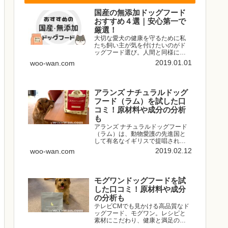
国産の無添加ドッグフード
おすすめ４選｜安心第一で
厳選！
大切な愛犬の健康を守るために私
たち飼い主が気を付けたいのがド
ッグフード選び。人間と同様に愛
犬の体は食べたものからできてい
2019.01.01
woo-wan.com
ます。品質の良くないドッグフー
ドや添加物たっぷりのドッグフー
ドは食べさせたくないですよね。
愛犬のために安全な国産の無添加...
アランズ ナチュラルドッグ
フード（ラム）を試した口
コミ！原材料や成分の分析
も
アランズ ナチュラルドッグフード
（ラム）は、動物愛護の先進国と
して有名なイギリスで提唱されて
いるナチュラルフィーディング
2019.02.12
woo-wan.com
（自然給餌）という考え方に基づ
いて作られたドッグフード。ナチ
ュラルフィーディング（自然給
餌）とは簡単にいうと、すべての
モグワンドッグフードを試
犬...
した口コミ！原材料や成分
の分析も
テレビCMでも見かける高品質なド
ッグフード、モグワン。レシピと
素材にこだわり、健康と満足の食
いつきを目指して作られたという