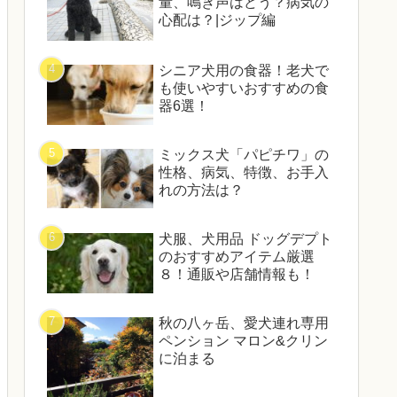
量、鳴き声はどう？病気の
心配は？|ジップ編
シニア犬用の食器！老犬で
も使いやすいおすすめの食
器6選！
ミックス犬「パピチワ」の
性格、病気、特徴、お手入
れの方法は？
犬服、犬用品 ドッグデプト
のおすすめアイテム厳選
８！通販や店舗情報も！
秋の八ヶ岳、愛犬連れ専用
ペンション マロン&クリン
に泊まる