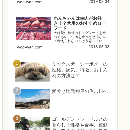
2019.02.04
woo-wan.com
注目のドッグフードです。今回は
実際にワンちゃんに「モグワン」
を食べてもらったときの様子を含
めてどんなドッグフードなのか...
わんちゃんは生肉がお好
き！？犬用のおすすめロー
フード
犬は硬い粒状のドッグフードを食
べるもの、生肉を食べさせるなん
て考えられない！そう思っている
方は多いです。しかし、そもそも
2018.06.03
woo-wan.com
犬は肉食、かつ雑食性の動物で、
加工されたドッグフードを食べる
生き物ではありません。粒状のド
ッグフードは、穀物や肉、野菜、...
ミックス犬「シーポメ」の
性格、病気、特徴、お手入
れの方法は？
愛犬と地元神戸の住吉川へ
ゴールデンドゥードルとの
暮らし！性格や食事、運動