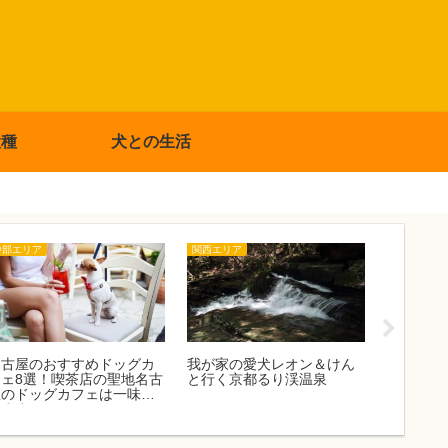
犬種
犬との生活
中部エリア
関西エリア
中部エリア
名古屋のおすすめドッグカ
我が家の愛犬レオン＆けん
愛犬同伴
フェ8選！喫茶店の聖地名古
と行く京都るり渓温泉
文化遺産
屋のドッグカフェは一味違
集落」
います！