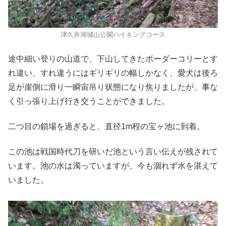
津久井湖城山公園ハイキングコース
途中細い登りの山道で、下山してきたボーダーコリーとす
れ違い、すれ違うにはギリギリの幅しかなく、愛犬は後ろ
足が崖側に滑り一瞬宙吊り状態になり焦りましたが、事な
く引っ張り上げ行き交うことができました。
二つ目の鎖場を過ぎると、直径1m程の宝ヶ池に到着。
この池は戦国時代刀を研いだ池という言い伝えが残されて
います。池の水は濁っていますが、今も涸れず水を湛えて
いました。