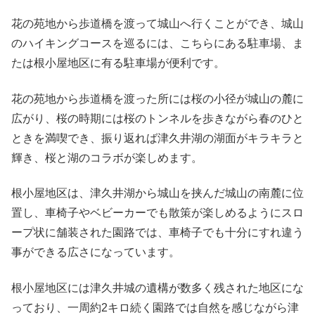
花の苑地から歩道橋を渡って城山へ行くことができ、城山
のハイキングコースを巡るには、こちらにある駐車場、ま
たは根小屋地区に有る駐車場が便利です。
花の苑地から歩道橋を渡った所には桜の小径が城山の麓に
広がり、桜の時期には桜のトンネルを歩きながら春のひと
ときを満喫でき、振り返れば津久井湖の湖面がキラキラと
輝き、桜と湖のコラボが楽しめます。
根小屋地区は、津久井湖から城山を挟んだ城山の南麓に位
置し、車椅子やベビーカーでも散策が楽しめるようにスロ
ープ状に舗装された園路では、車椅子でも十分にすれ違う
事ができる広さになっています。
根小屋地区には津久井城の遺構が数多く残された地区にな
っており、一周約2キロ続く園路では自然を感じながら津