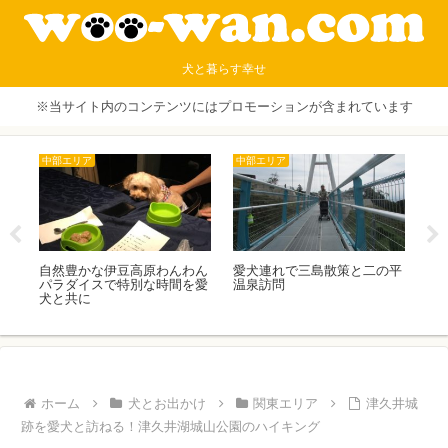
犬と暮らす幸せ
※当サイト内のコンテンツにはプロモーションが含まれています
犬用品・オーナーグッズ
中部エリア
関
の平
おしゃれな冬用ドッグウェア
愛犬と信州蓼科の避暑地 女
肉
おすすめ 6選！冬のお散歩も
神湖で、アウトドア！カヤッ
プ
へっちゃら！
クに挑戦しました
ホーム
犬とお出かけ
関東エリア
津久井城
跡を愛犬と訪ねる！津久井湖城山公園のハイキング