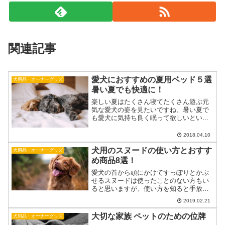
関連記事
愛犬におすすめの夏用ベッド５選
犬用品・オーナーグッズ
暑い夏でも快適に！
楽しい夏はたくさん寝てたくさん遊ぶ元
気な愛犬の姿を見たいですね。暑い夏で
も愛犬に気持ち良く眠って欲しいという
そんな想いを込めて、涼しくて快適な夏
用のおすすめベッドをご紹介したいと思
2018.04.10
います。iDog ひんやりBOXベッド
犬用のスヌードの使い方とおすす
AmazoniDog ...
犬用品・オーナーグッズ
め商品8選！
愛犬の首から頭にかけてすっぽりとかぶ
せるスヌードは使ったことのない方もい
ると思いますが、使い方を知ると手放せ
なくなるとても便利なおすすめのアイテ
2019.02.21
ムです。毎日のお散歩や、食事タイム、
写真撮影会などにも大活躍をするスヌー
大切な家族 ペットのための位牌
犬用品・オーナーグッズ
ド。いろいろなシーンで使...