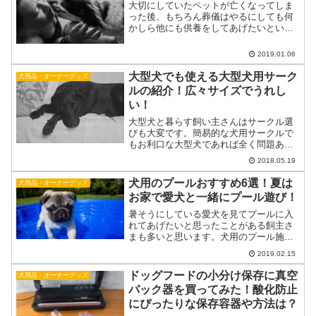
大切にしていたペットが亡くなってしま
った後、もちろん葬儀はやるにしても何
かしら他にも供養をしてあげたいという
飼い主さんも多くいます。その供養の１
つとしてペットの位牌を作るという選択
2019.01.06
肢があります。位牌と聞くと人間のよう
な仏壇に置いておく黒塗り...
大型犬でも使える大型犬用サーク
犬用品・オーナーグッズ
ルの紹介！広々サイズでうれし
い！
大型犬と暮らす飼い主さんはサークル選
びも大変です。簡易的な犬用サークルで
もお利口な大型犬であれば全く問題あり
ませんが、パピーや、やんちゃで活動量
2018.05.19
の多い犬では、小型犬や中型犬が使う低
いサークルだと元気に飛び出してしまう
犬用のプールおすすめ6選！夏は
犬用品・オーナーグッズ
こともあります。今回は大...
お家で愛犬と一緒にプール遊び！
暑そうにしている愛犬を見てプールに入
れてあげたいと思ったことがある飼主さ
まも多いと思います。犬用のプール施設
に出掛けるのもいいですが、思い立った
2019.02.15
らすぐにプールで遊べるので自宅でのプ
ールはとてもおすすめです。ここでは、
ドッグフードの小分け保存に真空
犬用品・オーナーグッズ
ご自宅で愛犬にプール遊び...
パック器を買ってみた！酸化防止
にぴったりな保存容器や方法は？