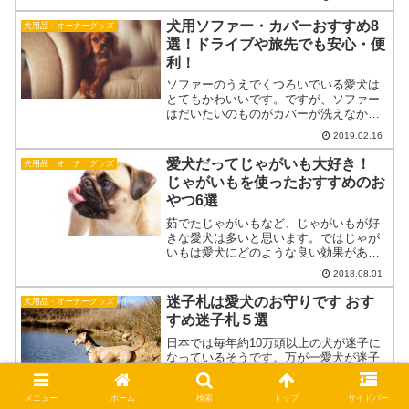
いましたが、日本であまりなく、近年
犬用ソファー・カバーおすすめ8
大々的な販売が行われるようにな...
犬用品・オーナーグッズ
選！ドライブや旅先でも安心・便
利！
ソファーのうえでくつろいでいる愛犬は
とてもかわいいです。ですが、ソファー
はだいたいのものがカバーが洗えなかっ
たり、カバーを洗えてもなかなか洗わな
2019.02.16
いことが多く、汚れてしまったら仕方な
いとあきらめている飼主さまも多いので
愛犬だってじゃがいも大好き！
犬用品・オーナーグッズ
はないでしょうか。愛犬が...
じゃがいもを使ったおすすめのお
やつ6選
茹でたじゃがいもなど、じゃがいもが好
きな愛犬は多いと思います。ではじゃが
いもは愛犬にどのような良い効果がある
のでしょうか。じゃがいもの主成分は炭
2018.08.01
水化物ですが、それだけではなくビタミ
ンCや、B6、B1やカリウム、たくさんの
迷子札は愛犬のお守りです おす
犬用品・オーナーグッズ
ミネラルも含まれてい...
すめ迷子札５選
日本では毎年約10万頭以上の犬が迷子に
なっているそうです。万が一愛犬が迷子
になってしまった時、迷子札による目に
見える情報があると無いでは大きく違う
メニュー
ホーム
検索
トップ
サイドバー
と思います。愛犬は言葉を話す事ができ
2018.03.14