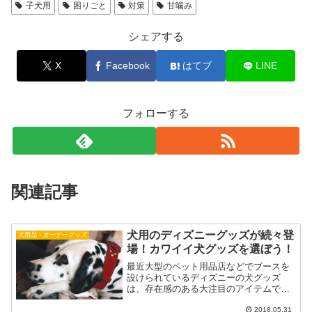
子犬用
困りごと
対策
甘噛み
シェアする
X
Facebook
はてブ
LINE
フォローする
関連記事
犬用のディズニーグッズが続々登
犬用品・オーナーグッズ
場！カワイイ犬グッズを選ぼう！
最近大型のペット用品店などでブースを
設けられているディズニーの犬グッズ
は、存在感のある大注目のアイテムで
す。ディズニーの犬グッズは、以前より
海外のディズニーショップで販売されて
2018.05.31