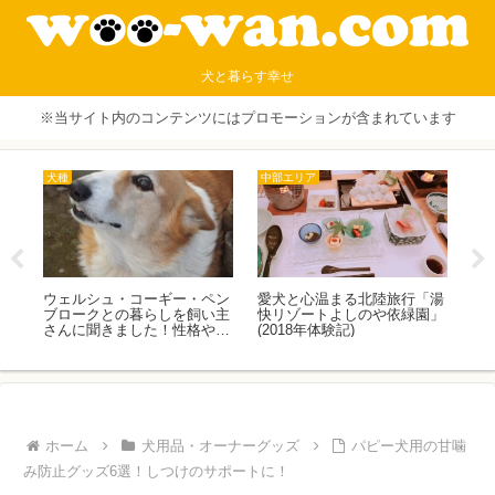
犬と暮らす幸せ
※当サイト内のコンテンツにはプロモーションが含まれています
犬種
中部エリア
中
と
ウェルシュ・コーギー・ペン
愛犬と心温まる北陸旅行「湯
愛
テ
ブロークとの暮らしを飼い主
快リゾートよしのや依緑園」
る
さんに聞きました！性格や病
(2018年体験記)
場
気、飼い易さは？|クー編
ホーム
犬用品・オーナーグッズ
パピー犬用の甘噛
み防止グッズ6選！しつけのサポートに！