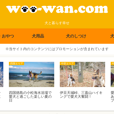
犬と暮らす幸せ
・おやつ
犬用品
犬のしつけ
※当サイト内のコンテンツにはプロモーションが含まれています
四国エリア
中部エリア
ン
四国徳島の小松海水浴場で
伊豆天城峠、三蓋山ハイキ
に
愛犬と過ごした楽しい夏の
ングで愛犬大奮闘！
日