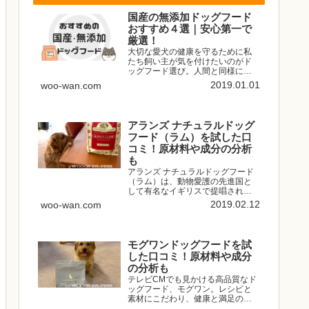
国産の無添加ドッグフード
おすすめ４選｜安心第一で
厳選！
大切な愛犬の健康を守るために私
たち飼い主が気を付けたいのがド
ッグフード選び。人間と同様に愛
犬の体は食べたものからできてい
2019.01.01
woo-wan.com
ます。品質の良くないドッグフー
ドや添加物たっぷりのドッグフー
ドは食べさせたくないですよね。
愛犬のために安全な国産の無添加...
アランズ ナチュラルドッグ
フード（ラム）を試した口
コミ！原材料や成分の分析
も
アランズ ナチュラルドッグフード
（ラム）は、動物愛護の先進国と
して有名なイギリスで提唱されて
いるナチュラルフィーディング
2019.02.12
woo-wan.com
（自然給餌）という考え方に基づ
いて作られたドッグフード。ナチ
ュラルフィーディング（自然給
餌）とは簡単にいうと、すべての
モグワンドッグフードを試
犬...
した口コミ！原材料や成分
の分析も
テレビCMでも見かける高品質なド
ッグフード、モグワン。レシピと
素材にこだわり、健康と満足の食
いつきを目指して作られたという