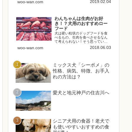
2019.02.04
woo-wan.com
注目のドッグフードです。今回は
実際にワンちゃんに「モグワン」
を食べてもらったときの様子を含
めてどんなドッグフードなのか...
わんちゃんは生肉がお好
き！？犬用のおすすめロー
フード
犬は硬い粒状のドッグフードを食
べるもの、生肉を食べさせるなん
て考えられない！そう思っている
方は多いです。しかし、そもそも
2018.06.03
woo-wan.com
犬は肉食、かつ雑食性の動物で、
加工されたドッグフードを食べる
生き物ではありません。粒状のド
ッグフードは、穀物や肉、野菜、...
ミックス犬「シーポメ」の
性格、病気、特徴、お手入
れの方法は？
愛犬と地元神戸の住吉川へ
シニア犬用の食器！老犬で
も使いやすいおすすめの食