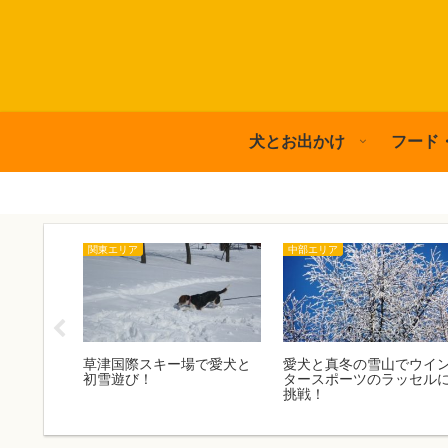
犬とお出かけ
フード
関東エリア
中部エリア
や性格、
草津国際スキー場で愛犬と
愛犬と真冬の雪山でウイ
？|宇多丸
初雪遊び！
タースポーツのラッセル
挑戦！