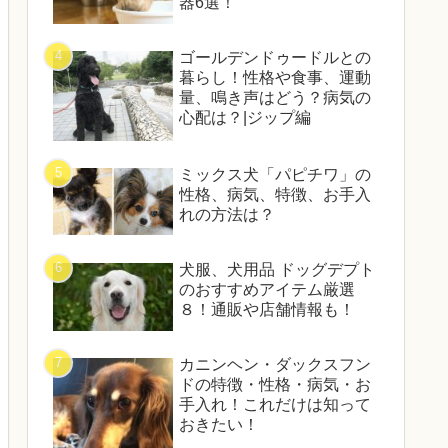
器6選！
ゴールデンドゥードルとの
暮らし！性格や食事、運動
量、鳴き声はどう？病気の
心配は？|ジップ編
ミックス犬「パピチワ」の
性格、病気、特徴、お手入
れの方法は？
犬服、犬用品 ドッグデプト
のおすすめアイテム厳選
８！通販や店舗情報も！
カニンヘン・ダックスフン
ドの特徴・性格・病気・お
手入れ！これだけは知って
おきたい！