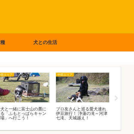
犬種
犬との生活
中部エリア
中部エリア
関東エリア
愛犬と一緒に富士山の麓に
ブロ友さんと巡る愛犬連れ
埼玉のお
ある「ふもとっぱらキャン
伊豆旅行！ 浄蓮の滝～河津
８選！愛
プ場」へ行こう！
七滝、天城越え！
ぷり！ア
も！