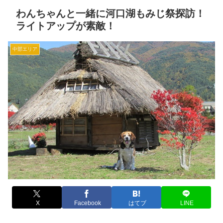
わんちゃんと一緒に河口湖もみじ祭探訪！
ライトアップが素敵！
中部エリア
X
Facebook
はてブ
LINE