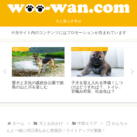
犬と暮らす幸せ
※当サイト内のコンテンツにはプロモーションが含まれています
中部エリア
中部エリア
しつ
【熱海旅行】熱海城、熱海ト
愛犬と避暑地のホテル レジ
愛
レ、
リックアート迷宮館を愛犬と
ーナリゾート蓼科–Casual
す
一緒に楽しむ！
Style−に泊まり、プチバカン
内
ス
ホーム
犬とお出かけ
中部エリア
わんちゃ
んと一緒に河口湖もみじ祭探訪！ライトアップが素敵！