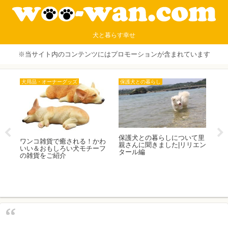
犬と暮らす幸せ
※当サイト内のコンテンツにはプロモーションが含まれています
関東エリア
犬とお出かけ
犬
て里
わんちゃん連れ千葉旅行！御
ペット可のレンタカー会社は
チ
エン
宿,三井アウトレットパーク
どこ？各社ルールまとめ
主
木更津も！
編