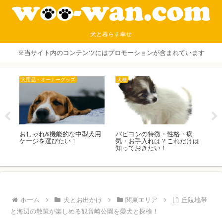
犬と暮らす幸せ
※当サイト内のコンテンツにはプロモーションが含まれています
犬との生活
中部エリア
犬
病
大切な家族 ペットのための
わんちゃんと一緒に八ヶ岳・
ト
けは
神奈川の火葬場
美しの森登山
格
ど
ホーム
犬とお出かけ
関東エリア
丘陵地帯
と海辺の散策が楽しめる観音崎公園を愛犬と探検！