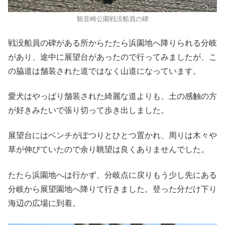
観音崎公園戦没船員の碑
戦没船員の碑がある所からたたら浜園地へ降りられる分岐
があり、途中に展望台があったので行ってみましたが、こ
の脇道は舗装された道ではなく山道になっています。
愛犬はやっぱり舗装された綺麗な道よりも、土の感触の方
が好きみたいで張り切って歩き出しました。
展望台にはベンチがぽつりとひとつ置かれ、周りは木々や
草が伸びていたので余り眺望は良くありませんでした。
たたら浜園地へは行かず、分岐点に戻りもう少し先にある
分岐から展望園地へ降りて行きました。登った分だけ下り
海辺の広場に到着。