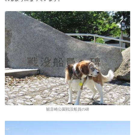
観音崎公園戦没船員の碑