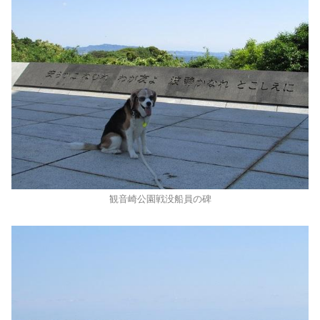
観音崎公園戦没船員の碑