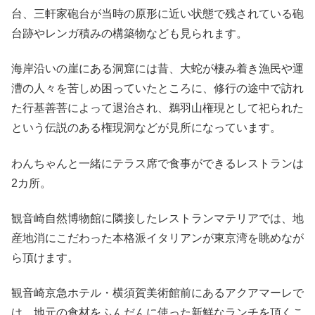
台、三軒家砲台が当時の原形に近い状態で残されている砲
台跡やレンガ積みの構築物なども見られます。
海岸沿いの崖にある洞窟には昔、大蛇が棲み着き漁民や運
漕の人々を苦しめ困っていたところに、修行の途中で訪れ
た行基善菩によって退治され、鵜羽山権現として祀られた
という伝説のある権現洞などが見所になっています。
わんちゃんと一緒にテラス席で食事ができるレストランは
2カ所。
観音崎自然博物館に隣接したレストランマテリアでは、地
産地消にこだわった本格派イタリアンが東京湾を眺めなが
ら頂けます。
観音崎京急ホテル・横須賀美術館前にあるアクアマーレで
は、地元の食材をふんだんに使った新鮮なランチを頂くこ