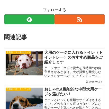
フォローする
関連記事
犬用のケージに入れるトイレ（ト
犬用品・オーナーグッズ
イレトレー）のおすすめ商品をご
紹介します
ケージやサークルで愛犬を長時間のお留
守番させるときは、犬が排泄を我慢しな
いようにケージの中にトイレトレーを入
れて身体的なストレスをかけないような
2018.04.14
環境をつくることが大切です。今回はケ
ージ、サークルに入れる犬用トイレ（ト
おしゃれ&機能的な中型犬用ケー
犬用品・オーナーグッズ
イレトレー）のおすすめの...
ジを選びたい！
ケージといっても種類やサイズはさまざ
まで、どの大きさを選ぶべきか、どんな
形のケージを選ぶべきか悩んだことのあ