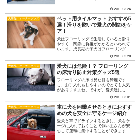
る飼い主さんは多いのではないでしょう
か？ケージという言葉は通販サイトの分
2018.03.26
類では少し曖昧で、ケージ(ゲージ)、布ケ
ペット用タイルマット おすすめ5
ージ(ゲージ)、バリ...
犬用品・オーナーグッズ
選！滑りを防いで愛犬の関節をケ
ア！
犬はフローリングで生活していると滑り
やすく、関節に負担がかかるといわれて
います。成長期の子犬はフローリングや
滑りやすい床で激しい遊びをして育つと
2018.03.29
関節が悪くなることもあります。また筋
力が落ちてきたシニア犬は、いつもと変
愛犬には危険！？ フローリング
犬用品・オーナーグッズ
わらない生活をしていても...
の床滑り防止対策グッズ5選
フローリングの床は見た目も綺麗です
し、お手入れもしやすいのでとても人気
がありますよね。ですが、愛犬達にして
みたら滑りやすく、ちょっと危険な場所
2018.06.01
でもあります。愛犬達を危険から守る事
ができるフローリングの滑り止め防止グ
車に犬を同乗させるときにおすす
犬用品・オーナーグッズ
ッズをご紹介したいと思いま...
めの犬を安全に守るケージ紹介
愛犬と車でドライブするときに、犬をケ
ージに入れておくことで飼い主さんが安
心して運転に集中することができます。
愛犬をケージに入れておくことで、ドア