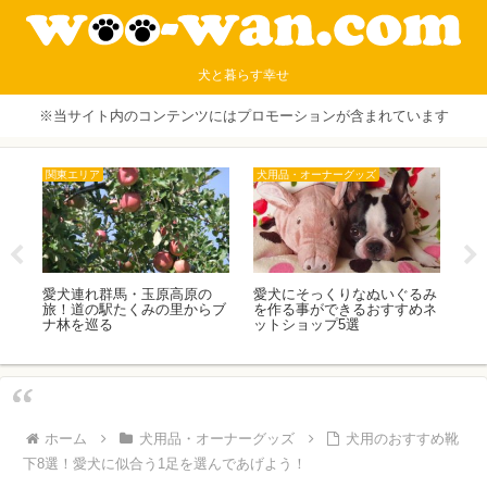
犬と暮らす幸せ
※当サイト内のコンテンツにはプロモーションが含まれています
関東エリア
犬用品・オーナーグッズ
犬
と初
愛犬連れ群馬・玉原高原の
愛犬にそっくりなぬいぐるみ
犬
旅！道の駅たくみの里からブ
を作る事ができるおすすめネ
め
ナ林を巡る
ットショップ5選
安
ホーム
犬用品・オーナーグッズ
犬用のおすすめ靴
下8選！愛犬に似合う1足を選んであげよう！