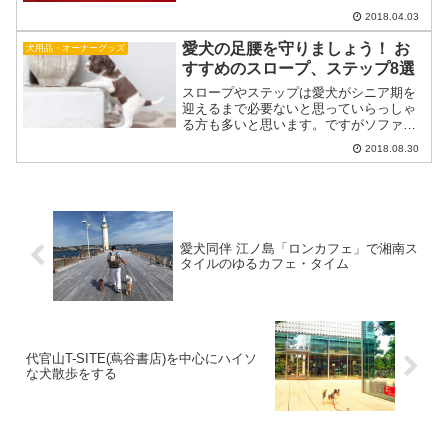
を開けた瞬間に車から犬が急に飛び出す
ことも防げます。急ブレーキをかけて
2018.04.03
も、犬が車内や車外に飛び出...
愛犬の足腰を守りましょう！ お
犬用品・オーナーグッズ
すすめのスロープ、ステップ8選
スロープやステップは愛犬がシニア期を
迎えるまで必要ないと思っていらっしゃ
る方も多いと思います。ですがソファー
など私たちが低いと思っている高さで
2018.08.30
も、愛犬にとって勇気のいる高さであ
り、足や腰など身体にも負担がかかりま
す。愛犬が健康で快適に暮らせ...
愛犬同伴 江ノ島「ロンカフェ」で湘南ス
タイルのゆるカフェ・タイム
代官山T-SITE(蔦谷書店)を中心にハイソ
な犬散歩をする