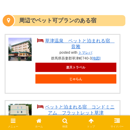
周辺でペット可プランのある宿
草津温泉 ペットと泊まれる宿
音雅
posted with
トマレバ
群馬県吾妻郡草津町740-3
[地図]
楽天トラベル
じゃらん
ペットと泊まれる宿 コンドミニ
アム フラットレット草津
posted with
トマレバ
群馬県吾妻郡草津町草津464-1211
[地図]
メニュー
ホーム
検索
トップ
サイドバー