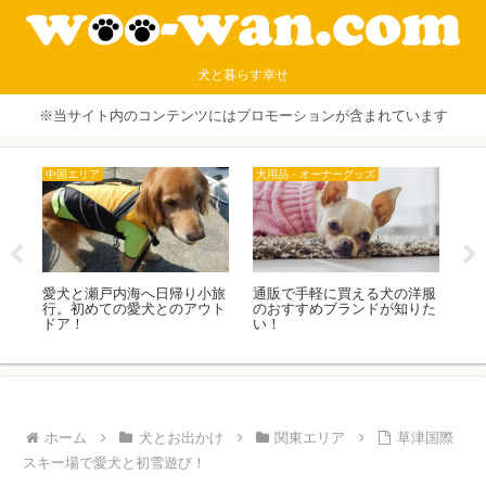
犬と暮らす幸せ
※当サイト内のコンテンツにはプロモーションが含まれています
犬種
中部エリア
犬
洋服
ラブラドールレトリバーの性
我が家の愛犬ポメラニアンの
犬
りた
格や病気のことなど飼い主さ
レオン＆けんといく安曇野の
で
んに聞きました|リリー編
のどかな旅！ 安曇野わんわ
は
んパラダイスJrに宿泊！
ホーム
犬とお出かけ
関東エリア
草津国際
スキー場で愛犬と初雪遊び！