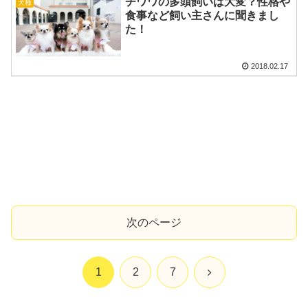
チワワの多頭飼いは大変？性格や
犬種
食事など飼い主さんに聞きまし
た！
2018.02.17
次のページ
次
1
2
7
へ