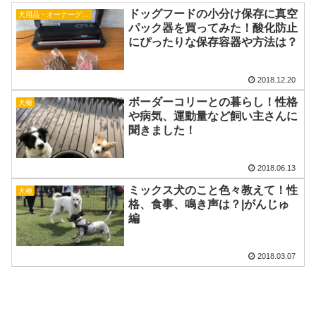
ドッグフードの小分け保存に真空
犬用品・オーナーグッズ
パック器を買ってみた！酸化防止
にぴったりな保存容器や方法は？
2018.12.20
ボーダーコリーとの暮らし！性格
犬種
や病気、運動量など飼い主さんに
聞きました！
2018.06.13
ミックス犬のこと色々教えて！性
犬種
格、食事、鳴き声は？|がんじゅ
編
2018.03.07