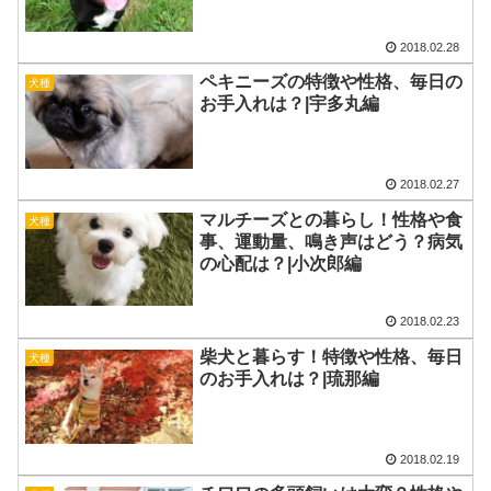
2018.02.28
ペキニーズの特徴や性格、毎日の
犬種
お手入れは？|宇多丸編
2018.02.27
マルチーズとの暮らし！性格や食
犬種
事、運動量、鳴き声はどう？病気
の心配は？|小次郎編
2018.02.23
柴犬と暮らす！特徴や性格、毎日
犬種
のお手入れは？|琉那編
2018.02.19