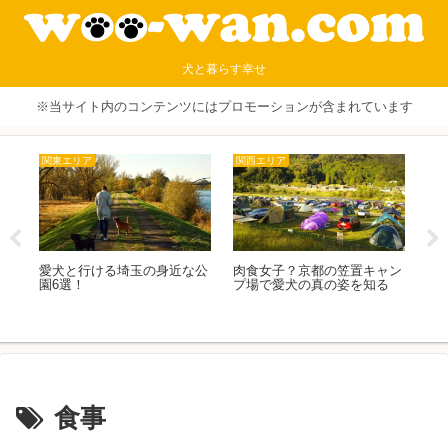
犬と暮らす幸せ
※当サイト内のコンテンツにはプロモーションが含まれています
関東エリア
関西エリア
犬
の性
愛犬と行ける埼玉の身近な公
肉食女子？京都の笠置キャン
ミ
れの
園6選！
プ場で愛犬の真の姿を知る
格
方
食事