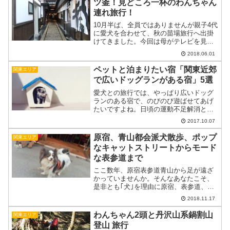
ツ釜！見どころ一杯のわんちゃん
連れ旅行！
10月半ば、全員ではありませんが親子4代
に愛犬を合わせて、秋の苗場旅行へ出掛
けてきました。今回は母がテレビを見て
行ってみたいと言っていた塩沢宿と、名
2018.06.01
匠石川雲蝶の彫刻を見学し、秋ならでは
の紅葉散策を楽しんできました。この記
ペットと泊まりたい宿「関東近郊
関東エリア
事に登場する愛犬 蕾...
で広いドッグランがある宿」5選
愛犬との旅行では、やっぱり広いドッグ
ランのある宿で、のびのび遊ばせてあげ
たいですよね。日頃の運動不足解消と、
ノーリードで自由気ままにストレス発散
2017.10.07
。関東近辺で、広く綺麗なドッグランの
ある宿を5つ厳選してご紹介します。箱根
原宿、青山都会派犬散歩、ポップ
関東エリア
強羅ＧＵＡＭ ＤＯＧ...
なキャットストリートからモード
な表参道まで
ここ数年、原宿表参道青山から足が遠ざ
かっていませんか。そんなあなたこそ、
是非とも｢犬｣を理由に原宿、表参道、青
山方面にお出かけしてみませんか。さあ
2018.11.17
ストリートファッション聖地のポップな
キャットストリートからスタートして、
わんちゃん2頭と丹沢山系鍋割山
関東エリア
モードな表参道青山まで...
登山 旅行