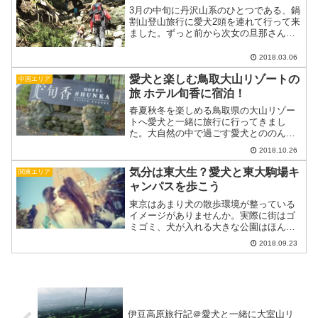
3月の中旬に丹沢山系のひとつである、鍋
割山登山旅行に愛犬2頭を連れて行って来
ました。ずっと前から次女の旦那さんか
ら、山登りに連れて行って欲しいと頼ま
れていたのですが、大雪で中止になった
2018.03.06
り、日程が噛み合わずに行かれなかった
愛犬と楽しむ鳥取大山リゾートの
りして、やっと今回丹...
中国エリア
旅 ホテル旬香に宿泊！
春夏秋冬を楽しめる鳥取県の大山リゾー
トへ愛犬と一緒に旅行に行ってきまし
た。大自然の中で過ごす愛犬とののんび
り旅をご紹介します。この記事に登場す
2018.10.26
る愛犬 あこ ♀ 4歳（トイプードル）避
暑地大山リゾートへビルで囲まれた暑い
気分は東大生？愛犬と東大駒場キ
関東エリア
都会の夏から離れて自然...
ャンパスを歩こう
東京はあまり犬の散歩環境が整っている
イメージがありませんか。実際に街はゴ
ミゴミ、犬が入れる大きな公園はほんの
数えるほどです。ところが東大（灯台）
2018.09.23
もと暗し。東京大学という意外な穴場
が！しかし愛犬連れだと構内のどこを犬
連れで歩けるのか？どこを歩...
伊豆高原旅行記＠愛犬と一緒に大室山リ