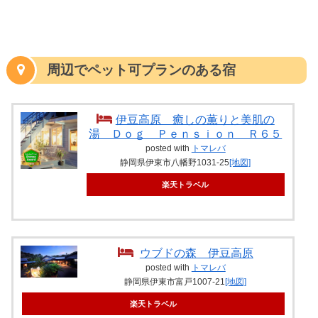
周辺でペット可プランのある宿
伊豆高原 癒しの薫りと美肌の
湯 Ｄｏｇ Ｐｅｎｓｉｏｎ Ｒ６５
posted with
トマレバ
静岡県伊東市八幡野1031-25
[地図]
楽天トラベル
ウブドの森 伊豆高原
posted with
トマレバ
静岡県伊東市富戸1007-21
[地図]
楽天トラベル