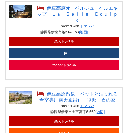
伊豆高原オーベルジュ ベルエキ
ップ Ｌａ Ｂｅｌｌｅ Ｅｑｕｉｐ
ｅ
posted with
トマレバ
静岡県伊東市池614-153
[地図]
楽天トラベル
一休
Yahoo!トラベル
伊豆高原温泉 ペットと泊まれる
全室専用露天風呂付 別邸 石の家
posted with
トマレバ
静岡県伊東市大室高原6-650
[地図]
楽天トラベル
じゃらん