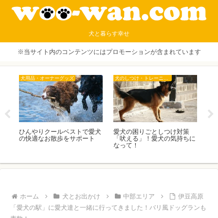
犬と暮らす幸せ
※当サイト内のコンテンツにはプロモーションが含まれています
犬用品・オーナーグッズ
犬のしつけ・トレーニング
犬
リ
ひんやりクールベストで愛犬
愛犬の困りごとしつけ対策
犬
の快適なお散歩をサポート
「吠える」！愛犬の気持ちに
す
なって！
の
ホーム
犬とお出かけ
中部エリア
伊豆高原
「愛犬の駅」に愛犬達と一緒に行ってきました！バリ風ドッグランも