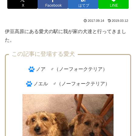
X
Facebook
はてブ
LINE
2017.09.14
2019.03.12
伊豆高原にある愛犬の駅に我が家の犬達と行ってきまし
た。
この記事に登場する愛犬
ノア ♂（ノーフォークテリア）
ノエル ♂（ノーフォークテリア）