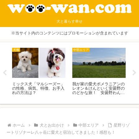
犬と暮らす幸せ
※当サイト内のコンテンツにはプロモーションが含まれています
犬種
中部エリア
沖
グッ
ミックス犬「マルシーズー」
我が家の愛犬ポメラニアンの
愛
の性格、病気、特徴、お手入
レオン＆けんといく安曇野の
南
れの方法は？
のどかな旅！ 安曇野わんわ
んパラダイスJrに宿泊！
ホーム
犬とお出かけ
中部エリア
星野リゾ
ートリゾナーレ八ヶ岳に愛犬と宿泊してきました！感想も！