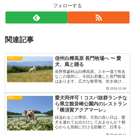
フォローする
関連記事
信州白樺高原 長門牧場へ 〜 愛
中部エリア
犬、風と踊る
長野県蓼科山白樺高原。スキー場で有名
なこの場所に、今回お邪魔した長門牧場
はあります。広大な牧草地、吹き抜ける
清涼な風、とっても美味しいピザと乳製
2018.12.09
品！馬やアルパカとの触れ合いも楽しめ
るこの素敵な牧場に、我が家の愛犬（ミ
愛犬同伴可！コスパ抜群ランチな
関東エリア
ックス犬）と一緒に遊びに...
ら県立観音崎公園内のレストラン
「横須賀アクアマーレ」
緑溢れるこの季節。天気の良い日は、愛
犬を連れてお出かけしてみませんか？都
心からも気軽に行ける距離で、日常を忘
れてゆったりとした時間を過ごせるとっ
2018.06.11