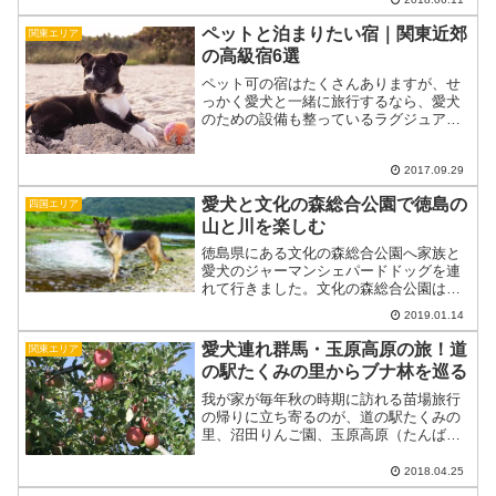
ておきの場所があります。美味しいイタ
リアンを味わって、海と山に囲まれた自
ペットと泊まりたい宿｜関東近郊
関東エリア
然の中で楽しそうに遊ぶ愛...
の高級宿6選
ペット可の宿はたくさんありますが、せ
っかく愛犬と一緒に旅行するなら、愛犬
のための設備も整っているラグジュアリ
ーな宿はいかがですか？リゾート気分が
味わえて、ワンちゃんにも嬉しい関東近
郊の宿をセレクトしました。ペットと泊
2017.09.29
まりたい高級宿1. 箱根...
愛犬と文化の森総合公園で徳島の
四国エリア
山と川を楽しむ
徳島県にある文化の森総合公園へ家族と
愛犬のジャーマンシェパードドッグを連
れて行きました。文化の森総合公園は自
然が豊かで、山の上にある公園で遊ぶこ
2019.01.14
とができるだけではなく、ハイキングや
川遊びを楽しむことができます。ここで
愛犬連れ群馬・玉原高原の旅！道
関東エリア
は私たちの経験をもとに愛...
の駅たくみの里からブナ林を巡る
我が家が毎年秋の時期に訪れる苗場旅行
の帰りに立ち寄るのが、道の駅たくみの
里、沼田りんご園、玉原高原（たんばら
こうげん）です。道の駅ではお土産を買
って、沼田りんご園では美味しいリンゴ
2018.04.25
をゲット。そして最後に立ち寄った玉原