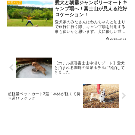
愛犬と朝霧ジャンボリーオートキ
高原では草紅葉が広がる湿...
中部エリア
ャンプ場へ！富士山が見える絶好
ロケーション！
愛犬家のみなさんはわんちゃんと泊まり
で旅行に行く際、キャンプ場を利用する
事も多いかと思います。犬に優しい世の
中になってきたとはいえ、まだまだ愛犬
2018.10.21
と一緒の空間で泊まれるホテルは数が多
くないですよね。キャンプ場であれば周
りを気にせずわんちゃんと...
【ホテル凛香富士山中湖リゾート】愛犬
と泊まれる湖畔の温泉ホテルに宿泊して
きました
超軽量ペットカート3選！本体が軽くて持
ち運びラクラク