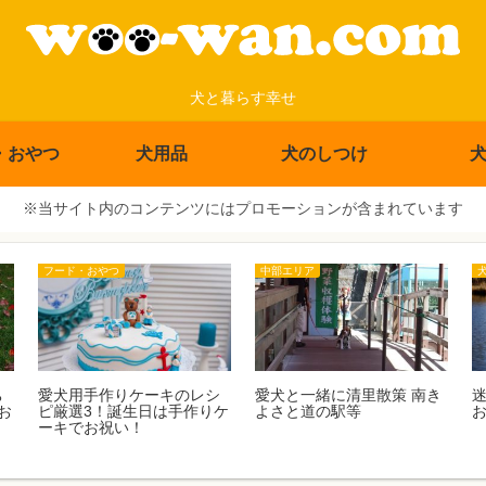
犬と暮らす幸せ
・おやつ
犬用品
犬のしつけ
※当サイト内のコンテンツにはプロモーションが含まれています
フード・おやつ
中部エリア
ち
愛犬用手作りケーキのレシ
愛犬と一緒に清里散策 南き
お
ピ厳選3！誕生日は手作りケ
よさと道の駅等
ーキでお祝い！