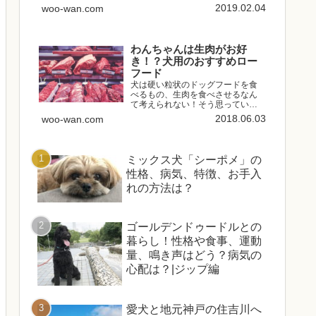
いつきを目指して作られたという
2019.02.04
woo-wan.com
注目のドッグフードです。今回は
実際にワンちゃんに「モグワン」
を食べてもらったときの様子を含
めてどんなドッグフードなのか...
わんちゃんは生肉がお好
き！？犬用のおすすめロー
フード
犬は硬い粒状のドッグフードを食
べるもの、生肉を食べさせるなん
て考えられない！そう思っている
方は多いです。しかし、そもそも
2018.06.03
woo-wan.com
犬は肉食、かつ雑食性の動物で、
加工されたドッグフードを食べる
生き物ではありません。粒状のド
ッグフードは、穀物や肉、野菜、...
ミックス犬「シーポメ」の
性格、病気、特徴、お手入
れの方法は？
ゴールデンドゥードルとの
暮らし！性格や食事、運動
量、鳴き声はどう？病気の
心配は？|ジップ編
愛犬と地元神戸の住吉川へ