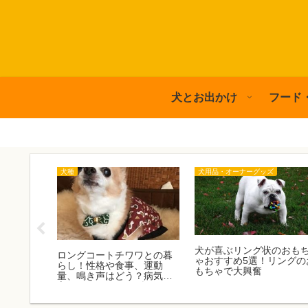
犬とお出かけ
フード
犬種
犬用品・オーナーグッズ
ウザーと
犬が喜ぶリング状のおも
ロングコートチワワとの暮
食事、運
ゃおすすめ5選！リングの
らし！性格や食事、運動
う？病気
もちゃで大興奮
量、鳴き声はどう？病気の
シュ編
心配は？|マメぞう編