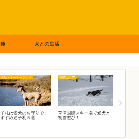
犬種
犬との生活
犬用品・オーナーグッズ
関東エリア
犬用品・オ
迷子札は愛犬のお守りです
草津国際スキー場で愛犬と
かわいく
おすすめ迷子札５選
初雪遊び！
人気ブラ