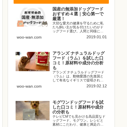
国産の無添加ドッグフード
おすすめ４選｜安心第一で
厳選！
大切な愛犬の健康を守るために私
たち飼い主が気を付けたいのがド
ッグフード選び。人間と同様に愛
犬の体は食べたものからできてい
2019.01.01
woo-wan.com
ます。品質の良くないドッグフー
ドや添加物たっぷりのドッグフー
ドは食べさせたくないですよね。
愛犬のために安全な国産の無添加...
アランズ ナチュラルドッグ
フード（ラム）を試した口
コミ！原材料や成分の分析
も
アランズ ナチュラルドッグフード
（ラム）は、動物愛護の先進国と
して有名なイギリスで提唱されて
いるナチュラルフィーディング
2019.02.12
woo-wan.com
（自然給餌）という考え方に基づ
いて作られたドッグフード。ナチ
ュラルフィーディング（自然給
餌）とは簡単にいうと、すべての
モグワンドッグフードを試
犬...
した口コミ！原材料や成分
の分析も
テレビCMでも見かける高品質なド
ッグフード、モグワン。レシピと
素材にこだわり、健康と満足の食