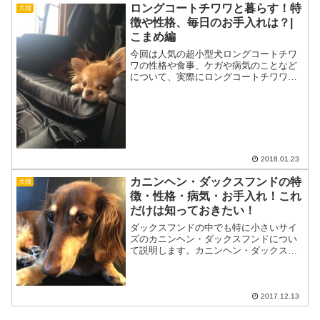
ックス犬は、純血犬種の特徴や容姿のか
ロングコートチワワと暮らす！特
犬種
わいらしさを組み合わせ、“...
徴や性格、毎日のお手入れは？|
こまめ編
今回は人気の超小型犬ロングコートチワ
ワの性格や食事、ケガや病気のことなど
について、実際にロングコートチワワと
暮らしている方のリアルな声ご紹介しま
す。ロングコートチワワ”こまめ”のプロフ
ィール こまめ（ロングコートチワワ
カラーはチョコレート...
2018.01.23
カニンヘン・ダックスフンドの特
犬種
徴・性格・病気・お手入れ！これ
だけは知っておきたい！
ダックスフンドの中でも特に小さいサイ
ズのカニンヘン・ダックスフンドについ
て説明します。カニンヘン・ダックスフ
ンド 原産国：ドイツ サイズ：超小型犬
標準体重：3.2kg～3.5kg JKC登録犬数：
5,836（2016年）カニンヘン・ダック...
2017.12.13