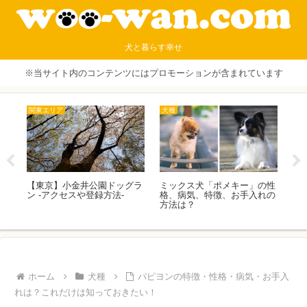
犬と暮らす幸せ
※当サイト内のコンテンツにはプロモーションが含まれています
関東エリア
犬種
犬
3
【東京】小金井公園ドッグラ
ミックス犬「ポメキー」の性
シ
ン -アクセスや登録方法-
格、病気、特徴、お手入れの
ち
方法は？
お
ホーム
犬種
パピヨンの特徴・性格・病気・お手入
れは？これだけは知っておきたい！