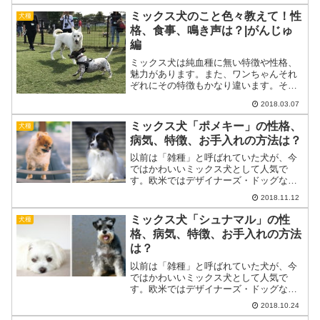
の特徴ドーベルマンのミニチュア版かと
ミックス犬のこと色々教えて！性
犬種
見まご...
格、食事、鳴き声は？|がんじゅ
編
ミックス犬は純血種に無い特徴や性格、
魅力があります。また、ワンちゃんそれ
ぞれにその特徴もかなり違います。そん
なミックス犬のことを実際ミックス犬を
2018.03.07
飼われている飼い主さんに色々聞いてみ
ました。今回はミニチュアダックスフン
ミックス犬「ポメキー」の性格、
犬種
トとフレンチブルドッグの...
病気、特徴、お手入れの方法は？
以前は「雑種」と呼ばれていた犬が、今
ではかわいいミックス犬として人気で
す。欧米ではデザイナーズ・ドッグなど
と呼ばれ、希少性の高い犬としてブラン
2018.11.12
ド化している犬種もあるとか。現在のミ
ックス犬は、純血犬種の特徴や容姿のか
ミックス犬「シュナマル」の性
犬種
わいらしさを組み合わせ、“...
格、病気、特徴、お手入れの方法
は？
以前は「雑種」と呼ばれていた犬が、今
ではかわいいミックス犬として人気で
す。欧米ではデザイナーズ・ドッグなど
と呼ばれ、希少性の高い犬としてブラン
2018.10.24
ド化している犬種もあるとか。現在のミ