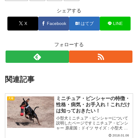
シェアする
X
Facebook
はてブ
LINE
フォローする
関連記事
ミニチュア・ピンシャーの特徴・
犬種
性格・病気・お手入れ！これだけ
は知っておきたい！
小型犬ミニチュア・ピンシャーについて
説明したページですミニチュア・ピンシ
ャー 原産国：ドイツ サイズ：小型犬 標
準体重：4kg～6kg JKC登録犬数：
2018.01.06
3,583（2016年）ミニチュア・ピンシャー