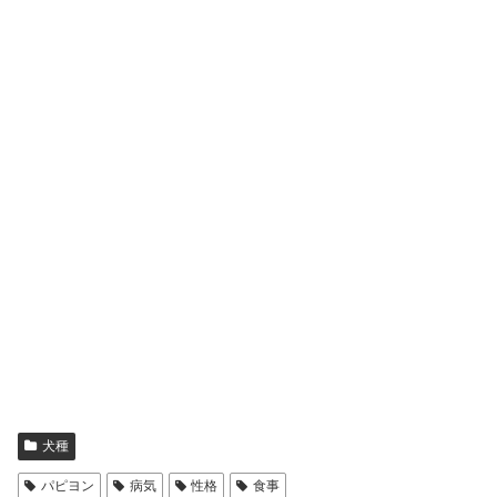
犬種
パピヨン
病気
性格
食事